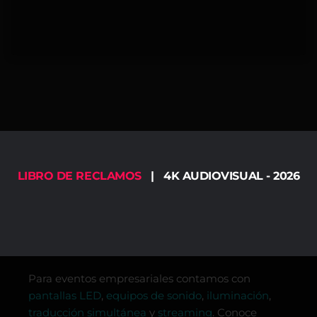
LIBRO DE RECLAMOS
| 4K AUDIOVISUAL - 2026
Para eventos empresariales contamos con
pantallas LED
,
equipos de sonido
,
iluminación
,
traducción simultánea
y
streaming
. Conoce